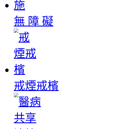
無 障 礙
戒煙戒檳