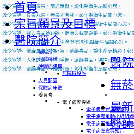
首頁
政令宣導：拒絕毒害，前途無礙。彰化縣衛生局關心您。
政令宣導：食毒九輸，無毒才有我。彰化縣衛生局關心您。
宗旨願景及目標
政令宣導：用愛牽起手，反毒不失守。彰化縣衛生局關心您。
政令宣導：我與毒品遠距離，健康與我零距離。彰化縣衛生局
醫院簡介
政令宣導：好奇去吸毒，人生塗塗塗!彰化縣衛生局關心您。
政令宣導：健康是最好的財富，遠離毒品，讓生命更精彩！彰
醫院沿革
醫院
組織架構
政令宣導：人生的路，有你掌握，遠離毒品，選擇正向人生！
硬體的建構
政令宣導：遠離毒品，守護健康！彰化縣衛生局關心您。
無障礙設施
人員配置
無菸
保險病床數
委員會
電子病歷專區
最新
電子病歷實施範圍
電子病歷推動小組組織
醫師
電子病歷推動小組組織
電子病歷宣導短片