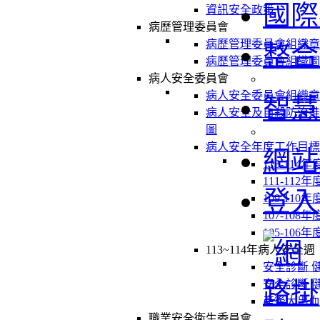
國際
資訊安全政策
病歷管理委員會
病歷管理委員會組織章
整合
病歷管理委員會組織圖
病人安全委員會
病人安全委員會組織章
智慧
病人安全及自殺防治推
圖
病人安全年度工作目標
網站
113-114
111-112
登入
109-110
107-108
105-106
113~114年病人安全週
安全診斷 
安全診斷 
產後大出血
職業安全衛生委員會