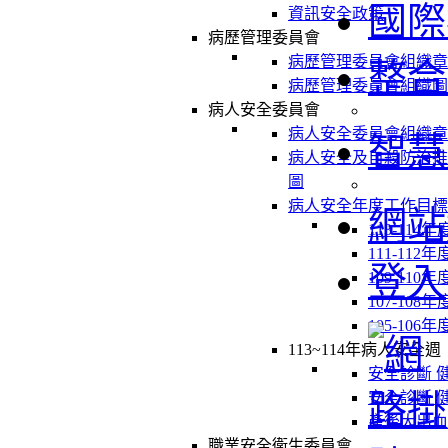
國際
資訊安全政策
病歷管理委員會
病歷管理委員會組織章
整合
病歷管理委員會組織圖
病人安全委員會
病人安全委員會組織章
智慧
病人安全及自殺防治推
圖
病人安全年度工作目標
網站
113-114
111-112
登入
109-110
107-108
105-106
113~114年病人安全週
安全診斷 
安全診斷 
產後大出血
職業安全衛生委員會