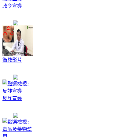
政令宣導
衛教影片
反詐宣導