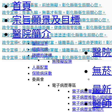
首頁
政令宣導：拒絕毒害，前途無礙。彰化縣衛生局關心您。
政令宣導：食毒九輸，無毒才有我。彰化縣衛生局關心您。
宗旨願景及目標
政令宣導：用愛牽起手，反毒不失守。彰化縣衛生局關心您。
政令宣導：我與毒品遠距離，健康與我零距離。彰化縣衛生局
醫院簡介
政令宣導：好奇去吸毒，人生塗塗塗!彰化縣衛生局關心您。
政令宣導：健康是最好的財富，遠離毒品，讓生命更精彩！彰
醫院沿革
醫院
組織架構
政令宣導：人生的路，有你掌握，遠離毒品，選擇正向人生！
硬體的建構
政令宣導：遠離毒品，守護健康！彰化縣衛生局關心您。
無障礙設施
人員配置
無菸
保險病床數
委員會
電子病歷專區
最新
電子病歷實施範圍
電子病歷推動小組組織
醫師
電子病歷推動小組組織
電子病歷宣導短片