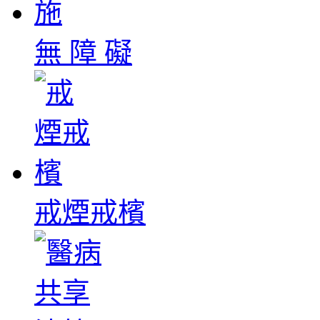
無 障 礙
戒煙戒檳